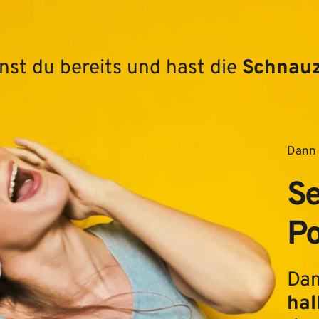
nst du bereits und hast die 
Schnauz
Dann b
Se
Po
Dam
hal