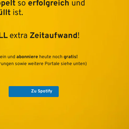
pelt 
so 
erfolgreich 
und 
llt 
ist.
LL 
extra 
Zeitaufwand
!
ein und 
abonniere 
heute noch 
gratis! 
rungen sowie weitere Portale siehe unten)
Zu Spotify