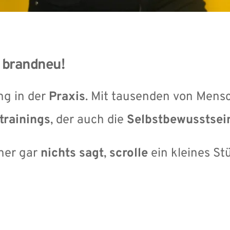
t brandneu!
g in der 
Praxis
trainings
, der auch die 
Selbstbewusstsei
her gar 
nichts sagt
, 
scrolle 
ein kleines St