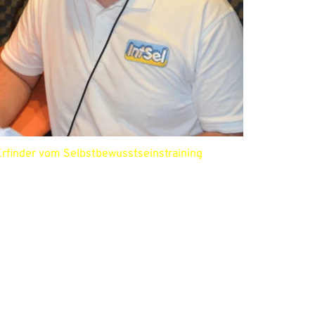
rfinder vom Selbstbewusstseinstraining