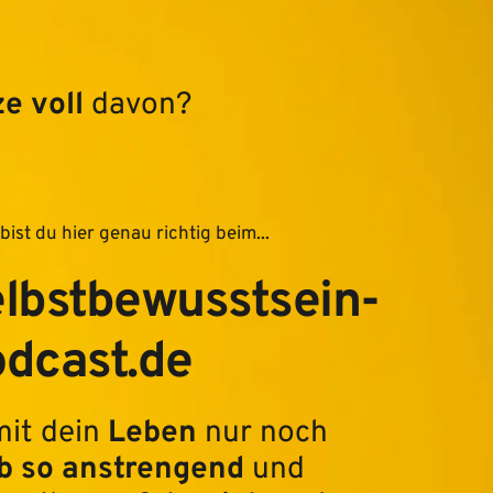
e voll
 davon?
ist du hier genau richtig beim...
lbstbewusstsein- 
dcast.de
it dein 
Leben 
nur noch 
b so anstrengend
 und 