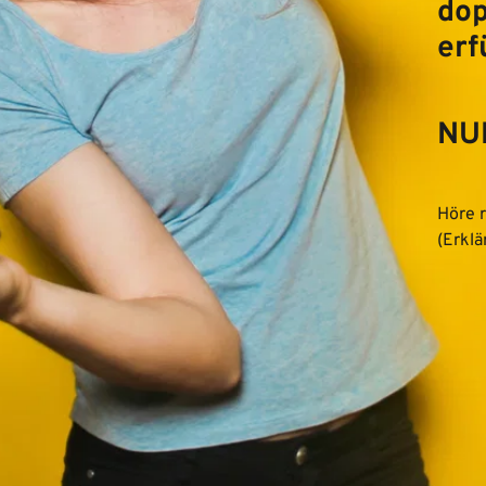
dop
erfü
NU
Höre r
(Erklä