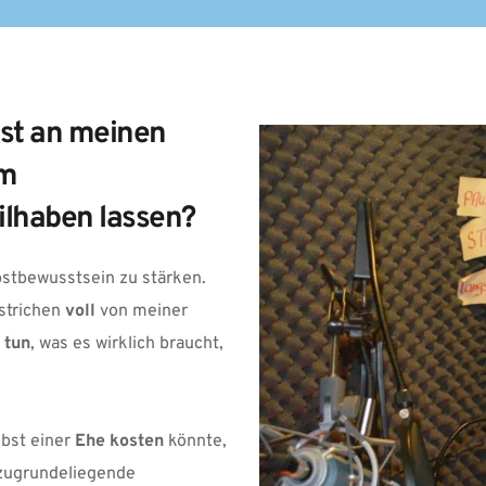
st an meinen 
m 
ilhaben lassen?
bstbewusstsein zu stärken. 
strichen 
voll 
von meiner 
 
tun
, was es wirklich braucht, 
bst einer 
Ehe kosten
 könnte, 
zugrundeliegende 