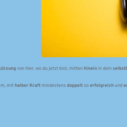
kürzung 
von hier, wo du jetzt bist, mitten 
hinein 
in dein 
selbst
em, mit 
halber Kraft
 mindestens 
doppelt 
so 
erfolgreich 
und 
e